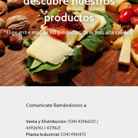
descubre nuestros
productos
Elige entre mas de 60 productos de la mas alta calidad
Comunícate llamándonos a:
Venta y Distribución:
0341 4396600 /
4392690 / 4371621
Planta Industrial:
0341 4961472