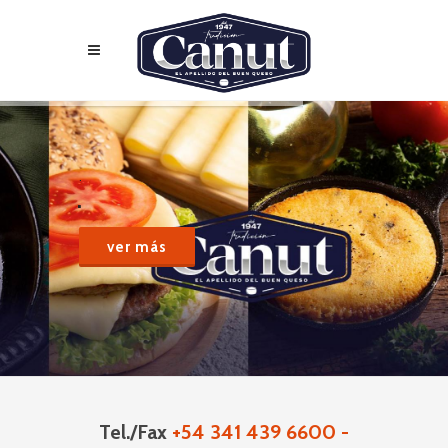
.
.
ver más
Tel./Fax
+54 341 439 6600 -