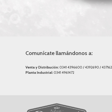
Comunícate llamándonos a:
Venta y Distribución:
0341 4396600 / 4392690 / 437162
Planta Industrial:
0341 4961472