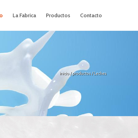
io
La Fabrica
Productos
Contacto
inicio
/ productos /
Leches