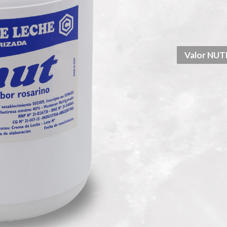
A
Valor NU