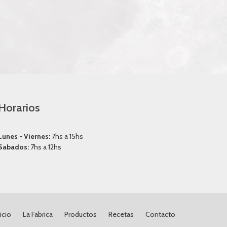
Horarios
Lunes - Viernes:
7hs a 15hs
Sabados:
7hs a 12hs
icio
La Fabrica
Productos
Recetas
Contacto