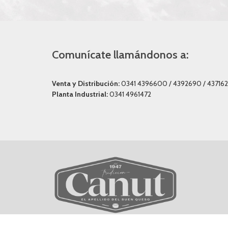
Comunícate llamándonos a:
Venta y Distribución:
0341 4396600 / 4392690 / 437162
Planta Industrial:
0341 4961472