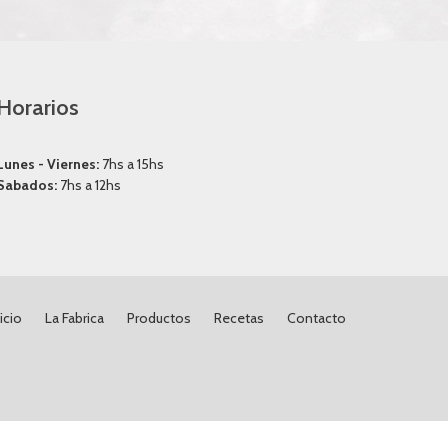
Horarios
Lunes - Viernes:
7hs a 15hs
Sabados:
7hs a 12hs
icio
La Fabrica
Productos
Recetas
Contacto