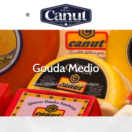
Gouda Medio
inicio
/ productos /
Quesos Semiduros