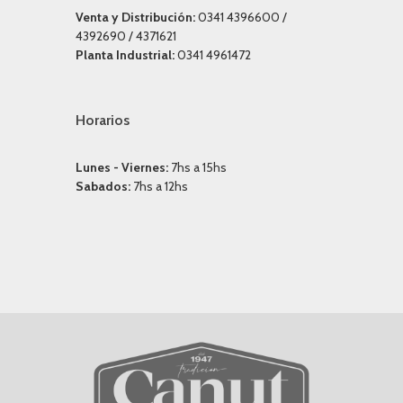
Venta y Distribución:
0341 4396600 /
4392690 / 4371621
Planta Industrial:
0341 4961472
Horarios
Lunes - Viernes:
7hs a 15hs
Sabados:
7hs a 12hs